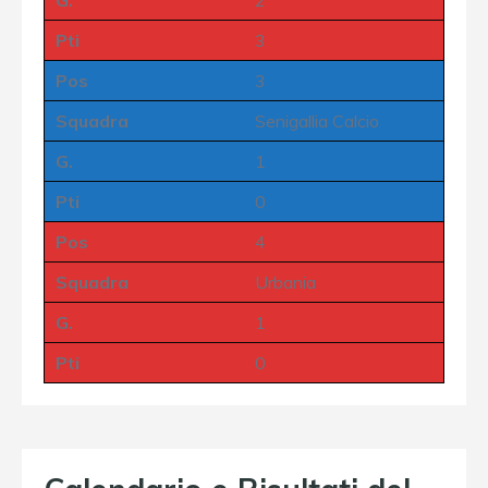
Pti
3
Pos
3
Squadra
Senigallia Calcio
G.
1
Pti
0
Pos
4
Squadra
Urbania
G.
1
Pti
0