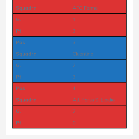
Squadra
AFC Fermo
G.
1
Pti
3
Pos
3
Squadra
Cluentina
G.
2
Pti
3
Pos
4
Squadra
Atl. Porto S. Elpidio
G.
2
Pti
0