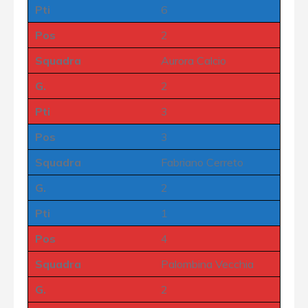
Pti
6
Pos
2
Squadra
Aurora Calcio
G.
2
Pti
3
Pos
3
Squadra
Fabriano Cerreto
G.
2
Pti
1
Pos
4
Squadra
Palombina Vecchia
G.
2