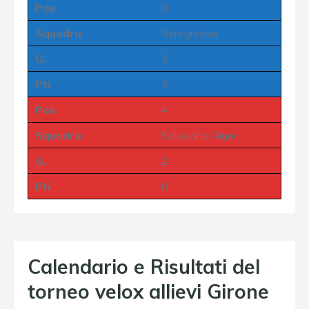
Pos
3
Squadra
Veregrense
G.
2
Pti
3
Pos
4
Squadra
Salesiana Vigor
G.
2
Pti
0
Calendario e Risultati del
torneo velox allievi Girone