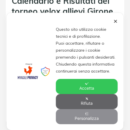
Calendario e Risultati del
torneo velox allievi Girone
N
✕
Questo sito utilizza cookie
tecnici e di profilazione.
Puoi accettare, rifiutare o
Incontro
personalizzare i cookie
premendo i pulsanti desiderati.
Vigor Senigallia
–
Aurora Jesi
Chiudendo questa informativa
continuerai senza accettare.
7 - 0
Accetta
1.
Giornata
Mag 27, 2024,
20:00
Rifiuta
Saline Senigallia
Personalizza