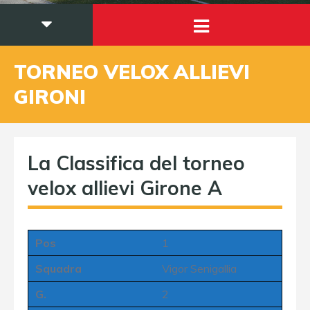
TORNEO VELOX ALLIEVI
GIRONI
La Classifica del torneo
velox allievi Girone A
Pos
1
Squadra
Vigor Senigallia
G.
2