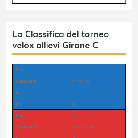
La Classifica del torneo
velox allievi Girone C
Pos
1
Squadra
Ancona
G.
2
Pti
6
Pos
2
Squadra
Alma Fano
G.
2