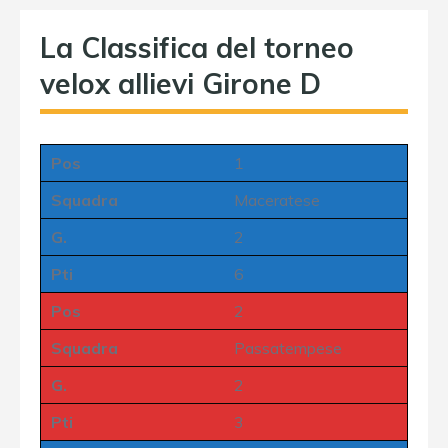
La Classifica del torneo
velox allievi Girone D
Pos
1
Squadra
Maceratese
G.
2
Pti
6
Pos
2
Squadra
Passatempese
G.
2
Pti
3