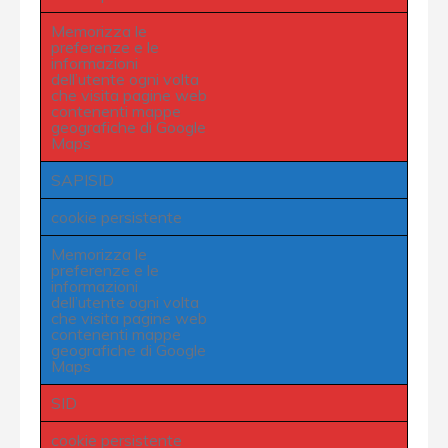
Memorizza le
preferenze e le
informazioni
dell’utente ogni volta
che visita pagine web
contenenti mappe
geografiche di Google
Maps
SAPISID
cookie persistente
Memorizza le
preferenze e le
informazioni
dell’utente ogni volta
che visita pagine web
contenenti mappe
geografiche di Google
Maps
SID
cookie persistente