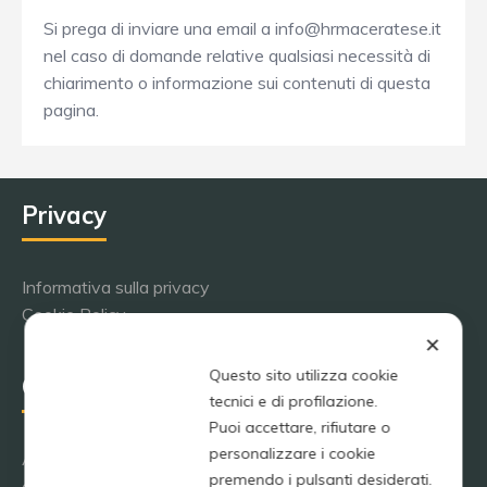
Si prega di inviare una email a info@hrmaceratese.it
nel caso di domande relative qualsiasi necessità di
chiarimento o informazione sui contenuti di questa
pagina.
Privacy
Informativa sulla privacy
Cookie Policy
✕
Questo sito utilizza cookie
Contatti SS Maceratese 1922
tecnici e di profilazione.
Puoi accettare, rifiutare o
personalizzare i cookie
A.C.D SS MACERATESE
premendo i pulsanti desiderati.
email: info@ssmaceratese1922.it