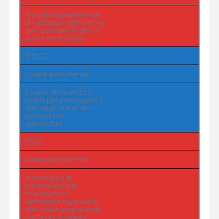
Ricorda le preferenze
di settaggio dell'utente
(per esempio livello di
zoom impostato)
SIDCC
cookie persistente
Cookie di sicurezza
usato per proteggere i
dati degli utenti da
accessi non
autorizzati
SSID
cookie persistente
Memorizza le
preferenze e le
informazioni
dell’utente ogni volta
che visita pagine web
contenenti mappe