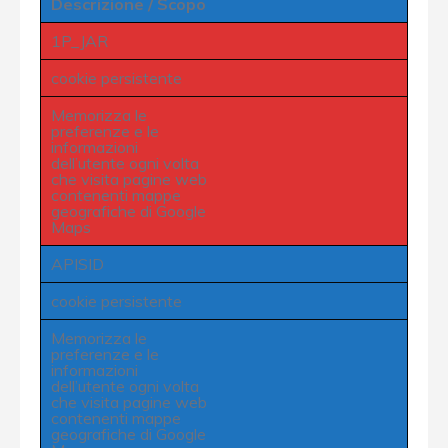
Descrizione / Scopo
1P_JAR
cookie persistente
Memorizza le
preferenze e le
informazioni
dell’utente ogni volta
che visita pagine web
contenenti mappe
geografiche di Google
Maps
APISID
cookie persistente
Memorizza le
preferenze e le
informazioni
dell’utente ogni volta
che visita pagine web
contenenti mappe
geografiche di Google