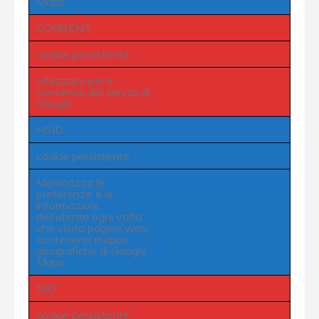
Maps
CONSENT
cookie persistente
Utilizzato per il
consenso dei servizi di
Google
HSID
cookie persistente
Memorizza le
preferenze e le
informazioni
dell’utente ogni volta
che visita pagine web
contenenti mappe
geografiche di Google
Maps
NID
cookie persistente